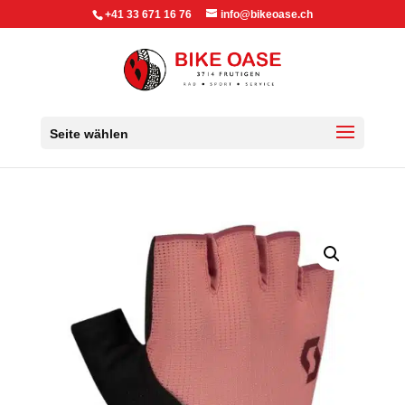
+41 33 671 16 76
info@bikeoase.ch
Seite wählen