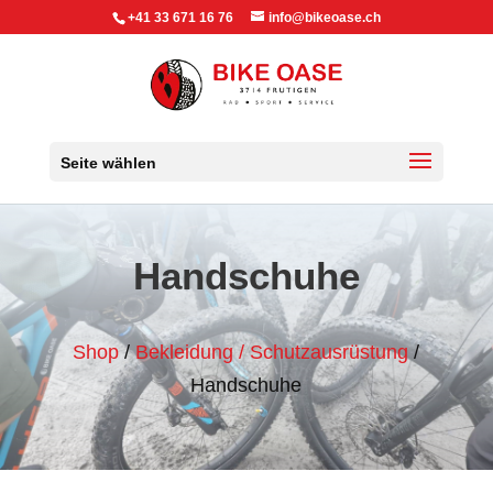
+41 33 671 16 76
info@bikeoase.ch
Seite wählen
Handschuhe
Shop
/
Bekleidung / Schutzausrüstung
/
Handschuhe