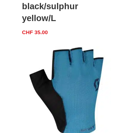
black/sulphur
yellow/L
CHF
35.00