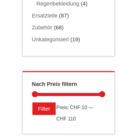
Regenbekleidung
(4)
Ersatzteile
(87)
Zubehör
(68)
Unkategorisiert
(19)
Nach Preis filtern
Min.
Max.
Preis:
CHF 10
—
Filter
Preis
Preis
CHF 110