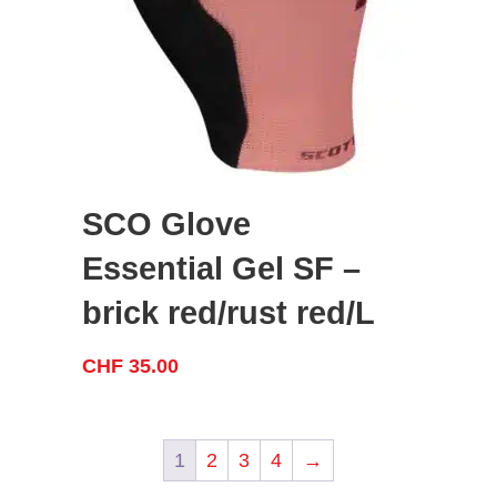
SCO Glove
Essential Gel SF –
brick red/rust red/L
CHF
35.00
1
2
3
4
→