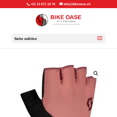
+41 33 671 16 76
info@bikeoase.ch
Seite wählen