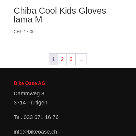
Chiba Cool Kids Gloves
lama M
CHF
17.00
1
2
3
→
Bike Oase AG
Dammweg 8
3714 Frutigen
Tel.
033 671 16 76
info@bikeoase.ch