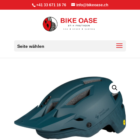
+41 33 671 16 76
info@bikeoase.ch
Seite wählen