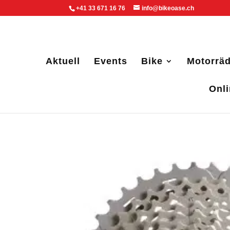
+41 33 671 16 76
info@bikeoase.ch
Aktuell
Events
Bike
Motorräd
Onl