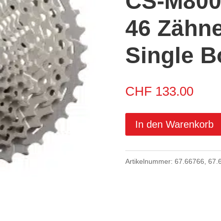
CS-M800
46 Zähne
Single B
CHF
133.00
In den Warenkorb
Artikelnummer:
67.66766, 67.