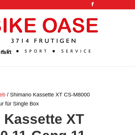
takt
ieb
/ Shimano Kassette XT CS-M8000
r für Single Box
 Kassette XT