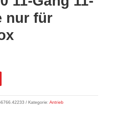
0 11-Gang 11-
 nur für
ox
66766.42233
Kategorie:
Antrieb