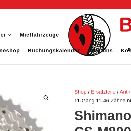
er
Mietfahrzeuge
ineshop
Buchungskalender
Über uns
Kon
Shop
/
Ersatzteile
/
Antr
11-Gang 11-46 Zähne nu
Shimano