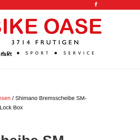
takt
msen
/ Shimano Bremsscheibe SM-
Lock Box
o