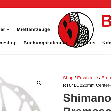
er
Mietfahrzeuge
ineshop
Buchungskalender
Über uns
Kon
Shop
/
Ersatzteile
/
Bre
RT64LL 220mm Center-
Shiman