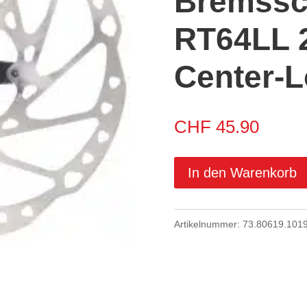
Bremssc
RT64LL
Center-
CHF
45.90
In den Warenkorb
Artikelnummer:
73.80619.101