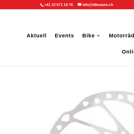
+41 33 671 16 76
info@bikeoase.ch
Aktuell
Events
Bike
Motorräd
Onl