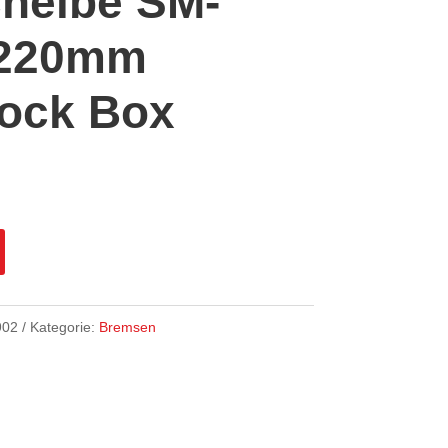
heibe SM-
 220mm
Lock Box
902
Kategorie:
Bremsen