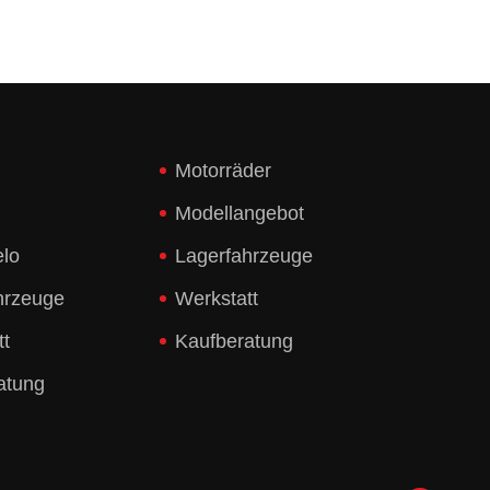
Motorräder
Modellangebot
elo
Lagerfahrzeuge
hrzeuge
Werkstatt
tt
Kaufberatung
atung