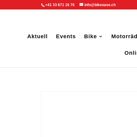
+41 33 671 16 76
info@bikeoase.ch
Aktuell
Events
Bike
Motorräd
Onl