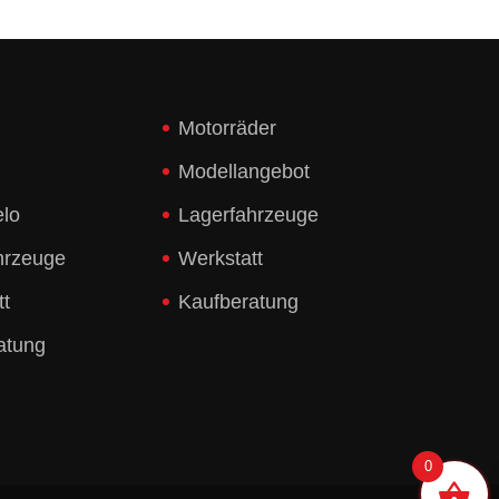
Motorräder
Modellangebot
elo
Lagerfahrzeuge
hrzeuge
Werkstatt
tt
Kaufberatung
atung
0