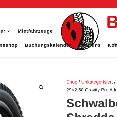
er
Mietfahrzeuge
ineshop
Buchungskalender
Über uns
Kon
Shop
/
Unkategorisiert
/
29×2.50 Gravity Pro Add
Schwalb