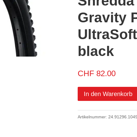
Shredda 
Gravity 
UltraSof
black
CHF
82.00
In den Warenkorb
Artikelnummer:
24.91296.104