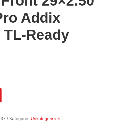
Front 29×2.50
Pro Addix
t TL-Ready
937
Kategorie:
Unkategorisiert