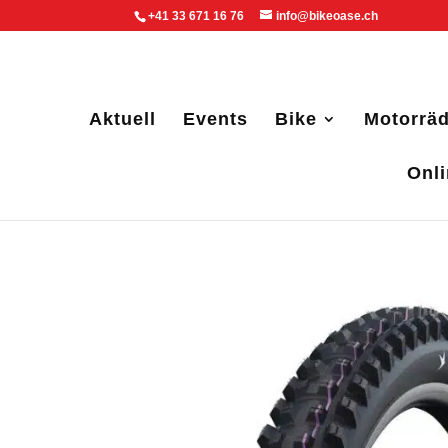
+41 33 671 16 76
info@bikeoase.ch
Aktuell
Events
Bike
Motorräd
Onl