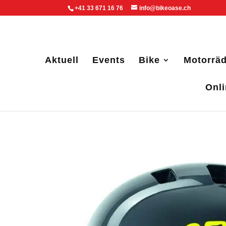
+41 33 671 16 76
info@bikeoase.ch
Aktuell
Events
Bike
Motorräd
Onl