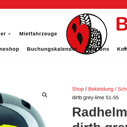
er
Mietfahrzeuge
ineshop
Buchungskalender
Über uns
Kon
Shop
/
Bekleidung / Sch
dirtb.grey-lime 51-55
Radhelm 