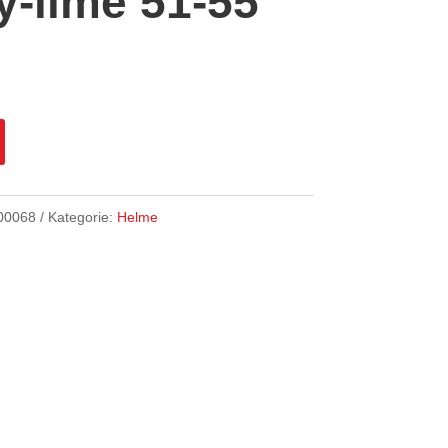
y-lime 51-55
00068
Kategorie:
Helme