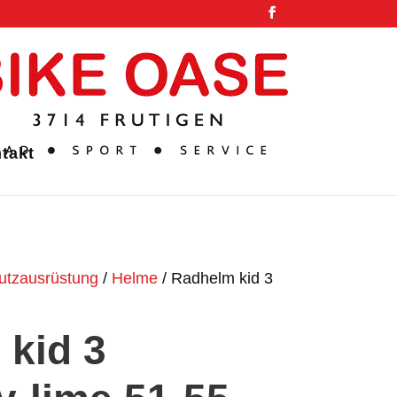
takt
utzausrüstung
/
Helme
/ Radhelm kid 3
kid 3