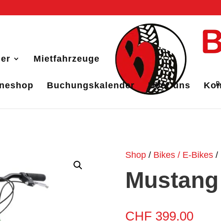
er
Mietfahrzeuge
ineshop
Buchungskalender
Über uns
Kon
Shop
/
Bikes / E-Bikes
/
Mustang
CHF
399.00