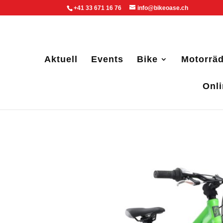
+41 33 671 16 76
info@bikeoase.ch
Aktuell
Events
Bike
Motorräd
Onl