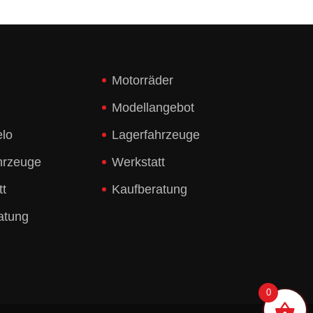
Motorräder
Modellangebot
elo
Lagerfahrzeuge
hrzeuge
Werkstatt
tt
Kaufberatung
atung
0