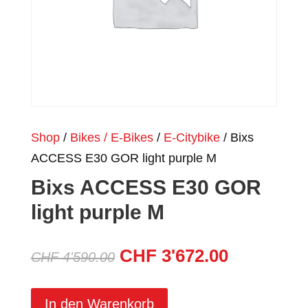
Shop
/
Bikes / E-Bikes
/
E-Citybike
/ Bixs
ACCESS E30 GOR light purple M
Bixs ACCESS E30 GOR
light purple M
Ursprünglicher
Aktueller
CHF
3'672.00
CHF
4'590.00
Preis
Preis
war:
ist:
In den Warenkorb