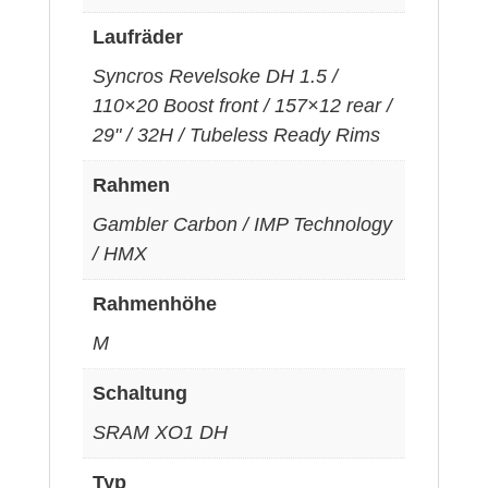
Laufräder
Syncros Revelsoke DH 1.5 /
110×20 Boost front / 157×12 rear /
29" / 32H / Tubeless Ready Rims
Rahmen
Gambler Carbon / IMP Technology
/ HMX
Rahmenhöhe
M
Schaltung
SRAM XO1 DH
Typ