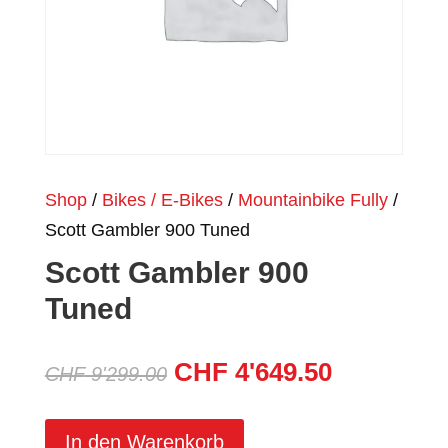
Shop
/
Bikes / E-Bikes
/
Mountainbike Fully
/
Scott Gambler 900 Tuned
Scott Gambler 900
Tuned
Ursprünglicher
Aktueller
CHF
4'649.50
CHF
9'299.00
Preis
Preis
war:
ist:
In den Warenkorb