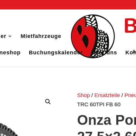
er
Mietfahrzeuge
ineshop
Buchungskalender
Über uns
Kon
Shop
/
Ersatzteile
/
Pne
TRC 60TPI FB 60
Onza Po