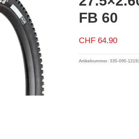
27.5×2.6
FB 60
CHF
64.90
Artikelnummer:
335-095-1219