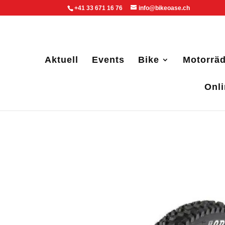
+41 33 671 16 76
info@bikeoase.ch
Aktuell
Events
Bike
Motorräd
Onl