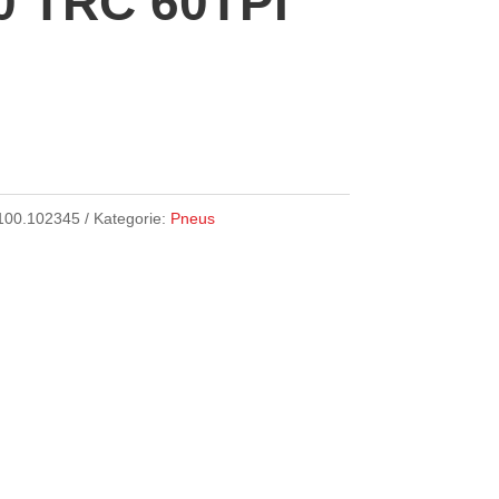
0 TRC 60TPI
100.102345
Kategorie:
Pneus