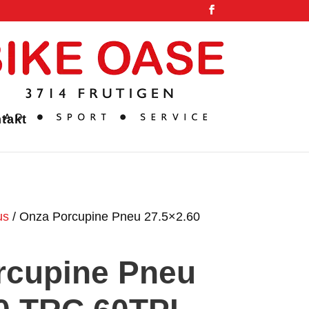
takt
us
/ Onza Porcupine Pneu 27.5×2.60
rcupine Pneu