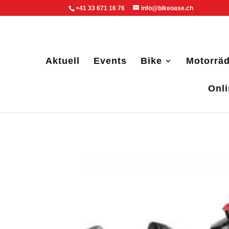
+41 33 671 16 76
info@bikeoase.ch
Aktuell
Events
Bike
Motorräd
Onl