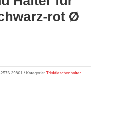
d Halter für
chwarz-rot Ø
62576.29801
Kategorie:
Trinkflaschenhalter