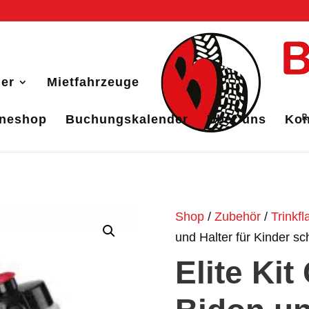
er
Mietfahrzeuge
ineshop
Buchungskalender
Über uns
Kon
Shop
/
Zubehör
/
Trinkf
und Halter für Kinder s
Elite Ki