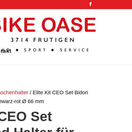
takt
laschenhalter
/ Elite Kit CEO Set Bidon
chwarz-rot Ø 66 mm
t CEO Set