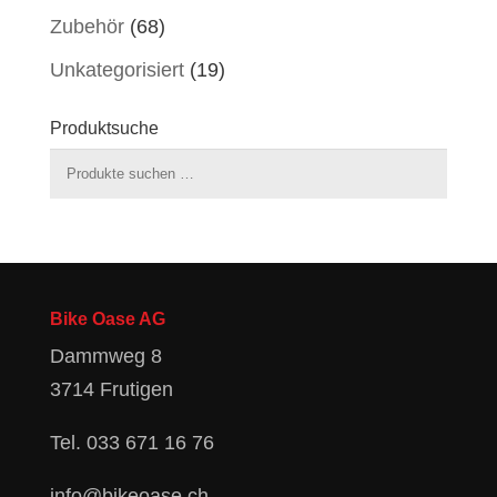
Zubehör
(68)
Unkategorisiert
(19)
Produktsuche
Suchen
nach:
Bike Oase AG
Dammweg 8
3714 Frutigen
Tel.
033 671 16 76
info@bikeoase.ch