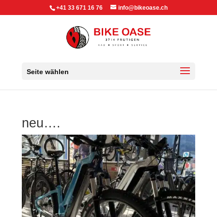
+41 33 671 16 76
info@bikeoase.ch
Seite wählen
neu….