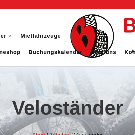
er
Mietfahrzeuge
ineshop
Buchungskalender
Über uns
Kon
Veloständer
Shop
/
Zubehör
/ Veloständer