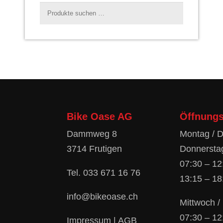
Suchen
nach:
Bike Oase AG
Öffnungs
Dammweg 8
Montag / D
3714 Frutigen
Donnerstag
07:30 – 12
Tel.
033 671 16 76
13:15 – 18
info@bikeoase.ch
Mittwoch 
07:30 – 12
Impressum
|
AGB