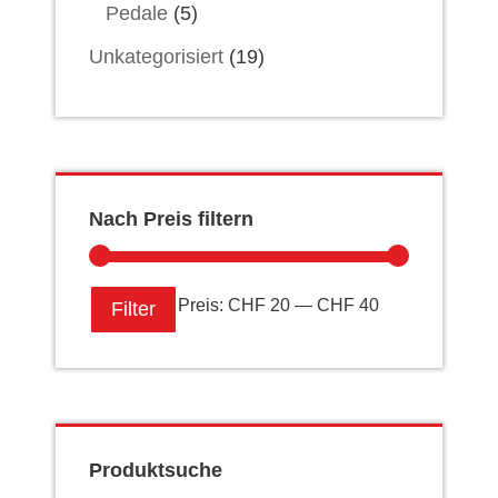
Pedale
(5)
Unkategorisiert
(19)
Nach Preis filtern
Min.
Max.
Preis:
CHF 20
—
CHF 40
Filter
Preis
Preis
Produktsuche