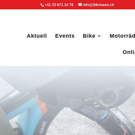
+41 33 671 16 76
info@bikeoase.ch
Aktuell
Events
Bike
Motorräd
Onl