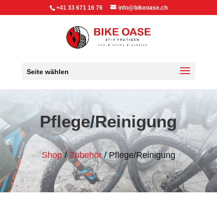
+41 33 671 16 76
info@bikeoase.ch
Seite wählen
Pflege/Reinigung
Shop
/
Zubehör
/ Pflege/Reinigung