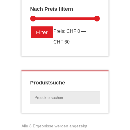
Nach Preis filtern
Min.
Max.
Preis:
CHF 0
—
Filter
Preis
Preis
CHF 60
Produktsuche
Suchen
nach:
Nach
Alle 8 Ergebnisse werden angezeigt